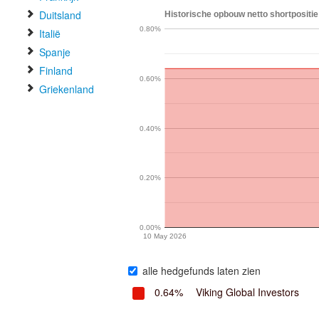
Duitsland
Historische opbouw netto shortpositie
0.80%
Italië
Spanje
Finland
0.60%
Griekenland
0.40%
0.20%
0.00%
10 May 2026
alle hedgefunds laten zien
0.64%
Viking Global Investors