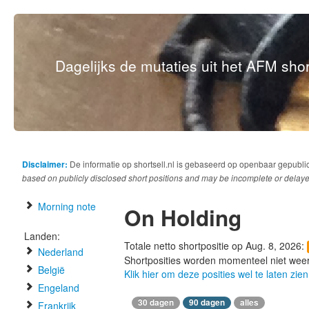
Dagelijks de mutaties uit het AFM short
Disclaimer:
De informatie op shortsell.nl is gebaseerd op openbaar gepubli
based on publicly disclosed short positions and may be incomplete or delaye
Morning note
On Holding
Landen:
Totale netto shortpositie op Aug. 8, 2026:
Nederland
Shortposities worden momenteel niet wee
België
Klik hier om deze posities wel te laten zien
Engeland
30 dagen
90 dagen
alles
Frankrijk