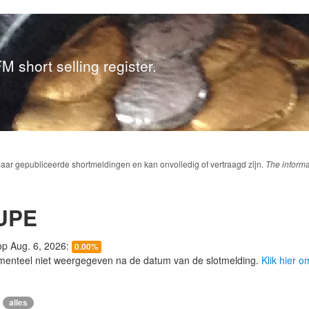
M short selling register.
baar gepubliceerde shortmeldingen en kan onvolledig of vertraagd zijn.
The informa
UPE
 op Aug. 6, 2026:
0.00%
menteel niet weergegeven na de datum van de slotmelding.
Klik hier 
alles