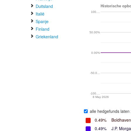
Duitsland
Historische opb
100.…
Italië
Spanje
Finland
50.00%
Griekenland
0.00%
-50.0…
-100.…
8 May 2026
alle hedgefunds laten 
0.49%
Boldhave
0.49%
J.P. Morg