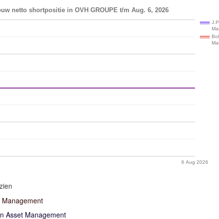
ouw netto shortpositie in OVH GROUPE t/m Aug. 6, 2026
J.P
Ma
Bo
Ma
6 Aug 2026
zien
n Management
an Asset Management