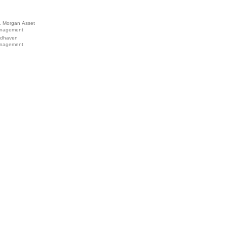
. Morgan Asset
nagement
ldhaven
nagement