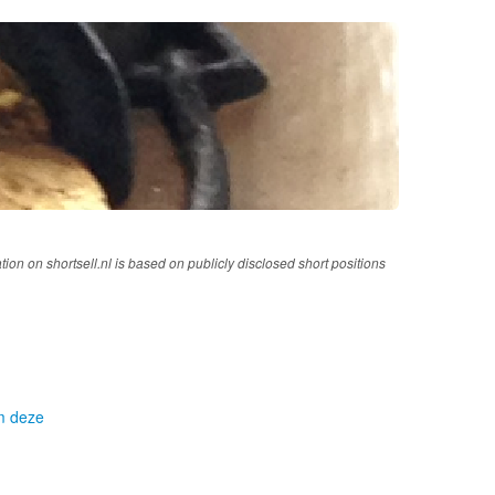
tion on shortsell.nl is based on publicly disclosed short positions
om deze