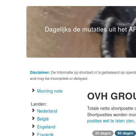
Dagelijks de mutaties uit het AF
Disclaimer:
De informatie op shortsell.nl is gebaseerd op open
and may be incomplete or delayed.
Morning note
OVH GRO
Landen:
Totale netto shortpositie
Nederland
Shortposities worden mo
België
posities wel te laten zien
.
Engeland
30 dagen
90 dagen
Frankrijk