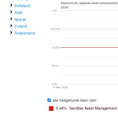
Historische opbouw netto shortposit
Duitsland
2026
100.…
Italië
Spanje
Finland
50.00%
Griekenland
0.00%
-50.0…
-100.…
8 May 2026
alle hedgefunds laten zien
0.49%
Sandbar Asset Management