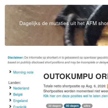
Dagelijks de mutaties uit het AFM short
Disclaimer:
De informatie op shortsell.nl is gebaseerd op openbaar gepubli
based on publicly disclosed short positions and may be incomplete or delaye
Morning note
OUTOKUMPU OR
Landen:
Totale netto shortpositie op Aug. 6, 2026:
Nederland
Shortposities worden momenteel niet wee
België
Klik hier om deze posities wel te laten zien
Engeland
30 dagen
90 dagen
alles
Frankrijk