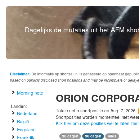
Dagelijks de mutaties uit het AFM short
Disclaimer:
De informatie op shortsell.nl is gebaseerd op openbaar gepubli
based on publicly disclosed short positions and may be incomplete or delaye
Morning note
ORION CORPORA
Landen:
Totale netto shortpositie op Aug. 7, 2026:
Nederland
Shortposities worden momenteel niet wee
België
Klik hier om deze posities wel te laten zien
Engeland
30 dagen
90 dagen
alles
Frankrijk