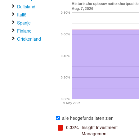
Historische opbouw netto shortposi
Duitsland
Aug. 7, 2026
0.80%
Italië
Spanje
Finland
0.60%
Griekenland
0.40%
0.20%
0.00%
9 May 2026
alle hedgefunds laten zien
0.33%
Insight Investment
Management