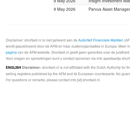
9 May 2026
Insight Investment M
9 May 2026
Parvus Asset Manage
Disclaimer: shortsell.nl is niet gelieerd aan de
Autoriteit Financiele Markten
(AFM
wordt gepubliceerd door de AFM en haar zusterorganisaties in Europa. Meer info
pagina
van de AFM website. Shortsell.nl geeft geen garanties over de juistheid
Voor vragen en opmerkingen kunt u contact opnemen via info apestaartje shorts
shortsell.nl is not affiliated with the Dutch Authority fo
ENGLISH
Disclaimer:
selling registers published by the AFM and its European counterparts. No guara
For questions or remarks, please contact info [at] shortsell.nl