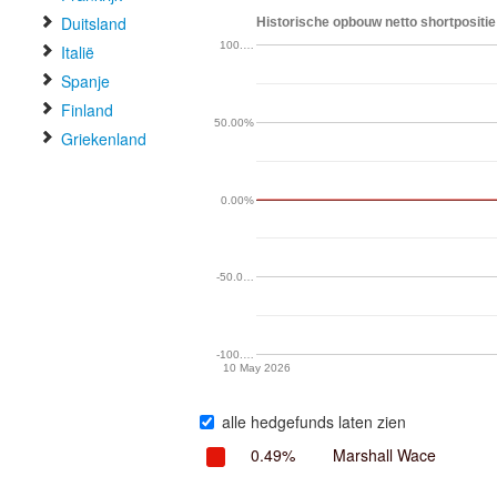
Duitsland
Historische opbouw netto shortpositi
100.…
Italië
Spanje
Finland
50.00%
Griekenland
0.00%
-50.0…
-100.…
10 May 2026
alle hedgefunds laten zien
0.49%
Marshall Wace