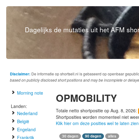
Dagelijks de mutaties uit het AFM short
Disclaimer:
De informatie op shortsell.nl is gebaseerd op openbaar gepubli
based on publicly disclosed short positions and may be incomplete or delaye
Morning note
OPMOBILITY
Landen:
Totale netto shortpositie op Aug. 8, 2026:
Nederland
Shortposities worden momenteel niet wee
België
Klik hier om deze posities wel te laten zien
Engeland
30 dagen
90 dagen
alles
Frankrijk