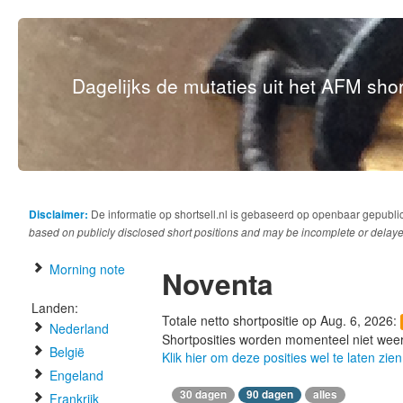
Dagelijks de mutaties uit het AFM short
Disclaimer:
De informatie op shortsell.nl is gebaseerd op openbaar gepubli
based on publicly disclosed short positions and may be incomplete or delaye
Morning note
Noventa
Landen:
Totale netto shortpositie op Aug. 6, 2026:
Nederland
Shortposities worden momenteel niet wee
België
Klik hier om deze posities wel te laten zien
Engeland
30 dagen
90 dagen
alles
Frankrijk