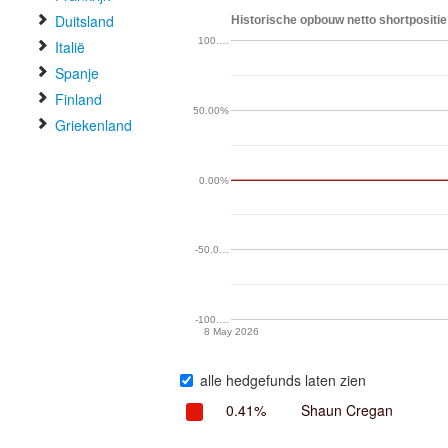
Duitsland
Historische opbouw netto shortpositie
100.…
Italië
Spanje
Finland
50.00%
Griekenland
0.00%
-50.0…
-100.…
8 May 2026
alle hedgefunds laten zien
0.41%
Shaun Cregan