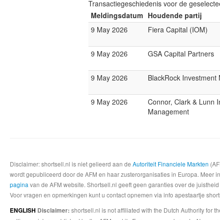
Transactiegeschiedenis voor de geselect
Meldingsdatum
Houdende partij
9 May 2026
Fiera Capital (IOM)
9 May 2026
GSA Capital Partners
9 May 2026
BlackRock Investmen
9 May 2026
Connor, Clark & Lunn 
Management
Disclaimer: shortsell.nl is niet gelieerd aan de
Autoriteit Financiele Markten
(AFM
wordt gepubliceerd door de AFM en haar zusterorganisaties in Europa. Meer info
pagina
van de AFM website. Shortsell.nl geeft geen garanties over de juistheid
Voor vragen en opmerkingen kunt u contact opnemen via info apestaartje shorts
shortsell.nl is not affiliated with the Dutch Authority fo
ENGLISH
Disclaimer: