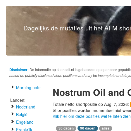
Dagelijks de mutaties uit het AFM short
Disclaimer:
De informatie op shortsell.nl is gebaseerd op openbaar gepubli
based on publicly disclosed short positions and may be incomplete or delaye
Morning note
Nostrum Oil and 
Landen:
Totale netto shortpositie op Aug. 7, 2026:
Nederland
Shortposities worden momenteel niet wee
België
Klik hier om deze posities wel te laten zien
Engeland
30 dagen
90 dagen
alles
Frankrijk