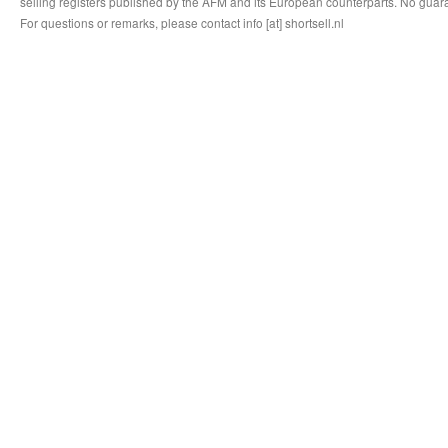
selling registers published by the AFM and its European counterparts. No guara
For questions or remarks, please contact info [at] shortsell.nl