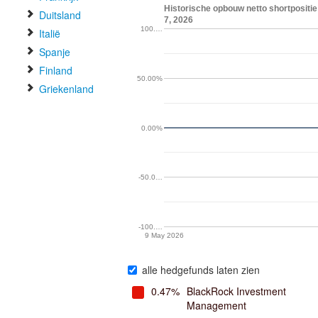
Historische opbouw netto shortpositie
Duitsland
7, 2026
100.…
Italië
Spanje
Finland
50.00%
Griekenland
0.00%
-50.0…
-100.…
9 May 2026
alle hedgefunds laten zien
0.47%
BlackRock Investment
Management