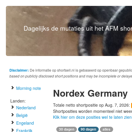
Dagelijks de mutaties uit het AFM short
Disclaimer:
De informatie op shortsell.nl is gebaseerd op openbaar gepubli
based on publicly disclosed short positions and may be incomplete or delaye
Morning note
Nordex Germany
Landen:
Totale netto shortpositie op Aug. 7, 2026:
Nederland
Shortposities worden momenteel niet wee
België
Klik hier om deze posities wel te laten zien
Engeland
30 dagen
90 dagen
alles
Frankrijk