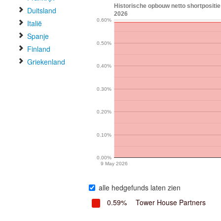
Historische opbouw netto shortpositi
Duitsland
2026
0.60%
Italië
Spanje
0.50%
Finland
Griekenland
0.40%
0.30%
0.20%
0.10%
0.00%
9 May 2026
alle hedgefunds laten zien
0.59%
Tower House Partners