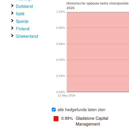
Historische opbouw netto shortpositie
Duitsland
2026
1.00%
Italië
Spanje
Finland
0.80%
Griekenland
0.60%
0.40%
0.20%
0.00%
12 May 2026
alle hedgefunds laten zien
0.99%
Gladstone Capital
Management