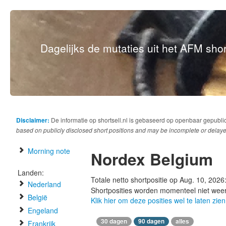
Dagelijks de mutaties uit het AFM short
Disclaimer:
De informatie op shortsell.nl is gebaseerd op openbaar gepubli
based on publicly disclosed short positions and may be incomplete or delaye
Morning note
Nordex Belgium
Landen:
Totale netto shortpositie op Aug. 10, 2026
Nederland
Shortposities worden momenteel niet wee
België
Klik hier om deze posities wel te laten zien
Engeland
30 dagen
90 dagen
alles
Frankrijk