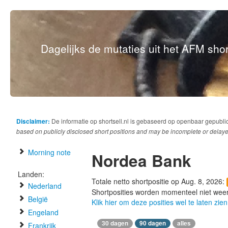
Dagelijks de mutaties uit het AFM short
Disclaimer:
De informatie op shortsell.nl is gebaseerd op openbaar gepubli
based on publicly disclosed short positions and may be incomplete or delaye
Morning note
Nordea Bank
Landen:
Totale netto shortpositie op Aug. 8, 2026:
Nederland
Shortposities worden momenteel niet wee
België
Klik hier om deze posities wel te laten zien
Engeland
30 dagen
90 dagen
alles
Frankrijk