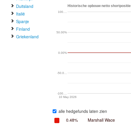
Duitsland
Historische opbouw netto shortpositie
100.…
Italië
Spanje
Finland
50.00%
Griekenland
0.00%
-50.0…
-100.…
10 May 2026
alle hedgefunds laten zien
0.48%
Marshall Wace