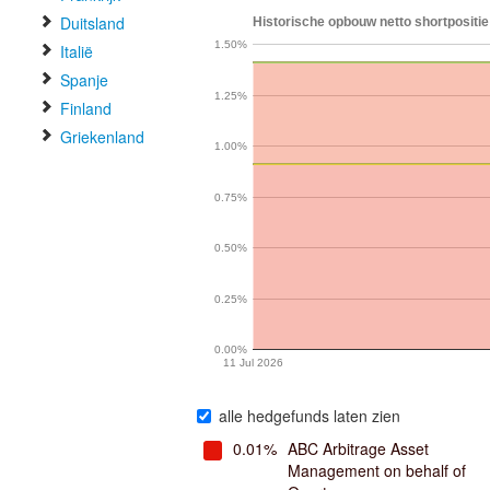
Duitsland
Historische opbouw netto shortpositie
1.50%
Italië
Spanje
1.25%
Finland
Griekenland
1.00%
0.75%
0.50%
0.25%
0.00%
11 Jul 2026
alle hedgefunds laten zien
0.01%
ABC Arbitrage Asset
Management on behalf of