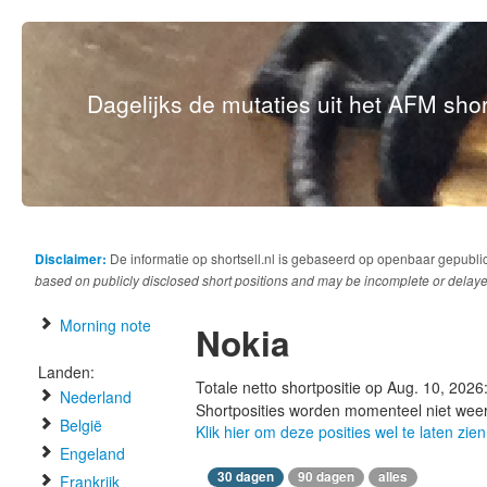
Dagelijks de mutaties uit het AFM short
Disclaimer:
De informatie op shortsell.nl is gebaseerd op openbaar gepubli
based on publicly disclosed short positions and may be incomplete or delaye
Morning note
Nokia
Landen:
Totale netto shortpositie op Aug. 10, 2026
Nederland
Shortposities worden momenteel niet wee
België
Klik hier om deze posities wel te laten zien
Engeland
30 dagen
90 dagen
alles
Frankrijk