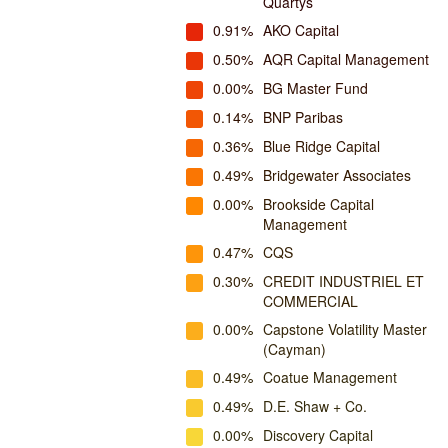
Quartys
0.91%
AKO Capital
0.50%
AQR Capital Management
0.00%
BG Master Fund
0.14%
BNP Paribas
0.36%
Blue Ridge Capital
0.49%
Bridgewater Associates
0.00%
Brookside Capital
Management
0.47%
CQS
0.30%
CREDIT INDUSTRIEL ET
COMMERCIAL
0.00%
Capstone Volatility Master
(Cayman)
0.49%
Coatue Management
0.49%
D.E. Shaw + Co.
0.00%
Discovery Capital