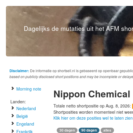
Dagelijks de mutaties uit het AFM short
Disclaimer:
De informatie op shortsell.nl is gebaseerd op openbaar gepubli
based on publicly disclosed short positions and may be incomplete or delaye
Morning note
Nippon Chemical 
Landen:
Totale netto shortpositie op Aug. 8, 2026:
Nederland
Shortposities worden momenteel niet wee
België
Klik hier om deze posities wel te laten zien
Engeland
30 dagen
90 dagen
alles
Frankrijk