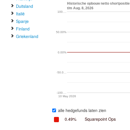
Historische opbouw netto shortpositie
Duitsland
t/m Aug. 8, 2026
100.…
Italië
Spanje
Finland
50.00%
Griekenland
0.00%
-50.0…
-100.…
10 May 2026
alle hedgefunds laten zien
0.49%
Squarepoint Ops