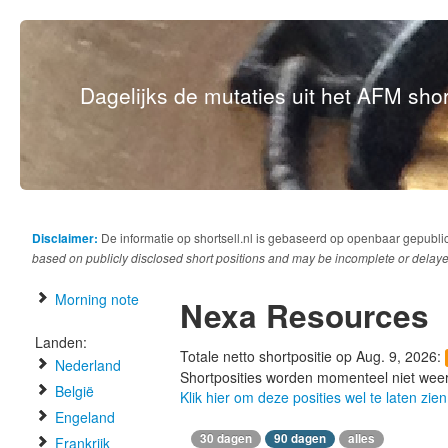
Dagelijks de mutaties uit het AFM short
Disclaimer:
De informatie op shortsell.nl is gebaseerd op openbaar gepubli
based on publicly disclosed short positions and may be incomplete or delaye
Morning note
Nexa Resources
Landen:
Totale netto shortpositie op Aug. 9, 2026:
Nederland
Shortposities worden momenteel niet wee
België
Klik hier om deze posities wel te laten zien
Engeland
30 dagen
90 dagen
alles
Frankrijk