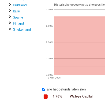
Duitsland
Historische opbouw netto shortpositie
2.00%
Italië
Spanje
Finland
1.50%
Griekenland
1.00%
0.50%
0.00%
8 May 2026
alle hedgefunds laten zien
1.78%
Walleye Capital