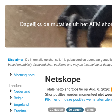
Dagelijks de mutaties uit het AFM short
Disclaimer:
De informatie op shortsell.nl is gebaseerd op openbaar gepubli
based on publicly disclosed short positions and may be incomplete or delaye
Morning note
Netskope
Landen:
Totale netto shortpositie op Aug. 6, 2026:
Nederland
Shortposities worden momenteel niet wee
België
Klik hier om deze posities wel te laten zien
Engeland
30 dagen
90 dagen
alles
Frankrijk