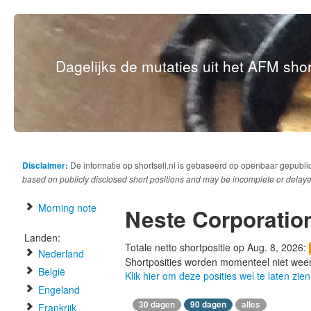
Dagelijks de mutaties uit het AFM short
Disclaimer:
De informatie op shortsell.nl is gebaseerd op openbaar gepubli
based on publicly disclosed short positions and may be incomplete or delaye
Morning note
Neste Corporatio
Landen:
Totale netto shortpositie op Aug. 8, 2026:
Nederland
Shortposities worden momenteel niet wee
België
Klik hier om deze posities wel te laten zien
Engeland
30 dagen
90 dagen
alles
Frankrijk