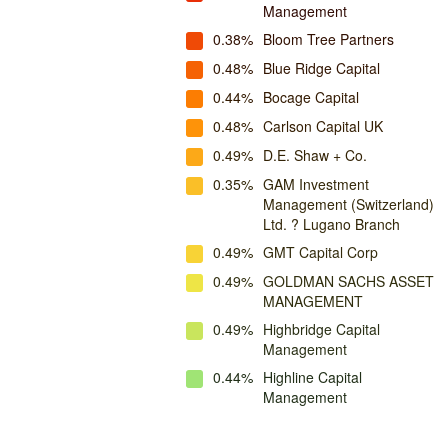
Management
0.38%
Bloom Tree Partners
0.48%
Blue Ridge Capital
0.44%
Bocage Capital
0.48%
Carlson Capital UK
0.49%
D.E. Shaw + Co.
0.35%
GAM Investment
Management (Switzerland)
Ltd. ? Lugano Branch
0.49%
GMT Capital Corp
0.49%
GOLDMAN SACHS ASSET
MANAGEMENT
0.49%
Highbridge Capital
Management
0.44%
Highline Capital
Management