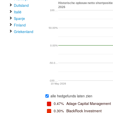
Historische opbouw netto shortpositie
Duitsland
2026
100.…
Italië
Spanje
Finland
50.00%
Griekenland
0.00%
-50.0…
-100.…
10 May 2026
alle hedgefunds laten zien
0.47%
Adage Capital Management
0.30%
BlackRock Investment