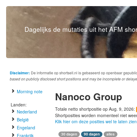
Dagelijks de mutaties uit het AFM short
Disclaimer:
De informatie op shortsell.nl is gebaseerd op openbaar gepubli
based on publicly disclosed short positions and may be incomplete or delaye
Morning note
Nanoco Group
Landen:
Totale netto shortpositie op Aug. 9, 2026:
Nederland
Shortposities worden momenteel niet wee
België
Klik hier om deze posities wel te laten zien
Engeland
30 dagen
90 dagen
alles
Frankrijk