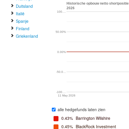
Historische opbouw netto shortpositie
Duitsland
2026
100.…
Italië
Spanje
Finland
50.00%
Griekenland
0.00%
-50.0…
-100.…
11 May 2026
alle hedgefunds laten zien
0.43%
Barrington Wilshire
0.45%
BlackRock Investment