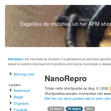
Dagelijks de mutaties uit het AFM short
Disclaimer:
De informatie op shortsell.nl is gebaseerd op openbaar gepubli
based on publicly disclosed short positions and may be incomplete or delaye
Morning note
NanoRepro
Landen:
Totale netto shortpositie op Aug. 8, 2026:
Nederland
Shortposities worden momenteel niet wee
België
Klik hier om deze posities wel te laten zien
Engeland
30 dagen
90 dagen
alles
Frankrijk