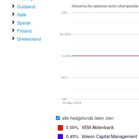
Duitsland
Historische opbouw netto shortpositie
100.…
Italië
Spanje
Finland
50.00%
Griekenland
0.00%
-50.0…
-100.…
10 May 2026
alle hedgefunds laten zien
0.00%
VEM Aktienbank
0.45%
Voleon Capital Management