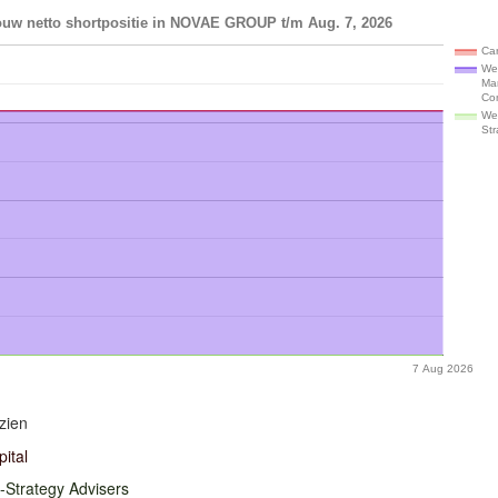
ouw netto shortpositie in NOVAE GROUP t/m Aug. 7, 2026
Car
Wel
Ma
Co
Wei
Str
7 Aug 2026
zien
ital
-Strategy Advisers