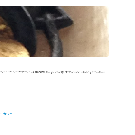
tion on shortsell.nl is based on publicly disclosed short positions
om deze