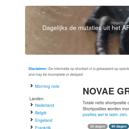
Dagelijks de mutaties uit het AF
Disclaimer:
De informatie op shortsell.nl is gebaseerd op open
and may be incomplete or delayed.
Morning note
NOVAE G
Landen:
Totale netto shortpositie
Nederland
Shortposities worden mo
België
posities wel te laten zien
.
Engeland
30 dagen
90 dagen
Frankrijk