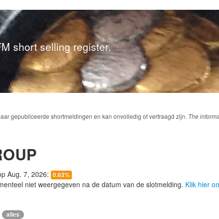
M short selling register.
baar gepubliceerde shortmeldingen en kan onvolledig of vertraagd zijn.
The informa
ROUP
 op Aug. 7, 2026:
0.63%
menteel niet weergegeven na de datum van de slotmelding.
Klik hier 
alles