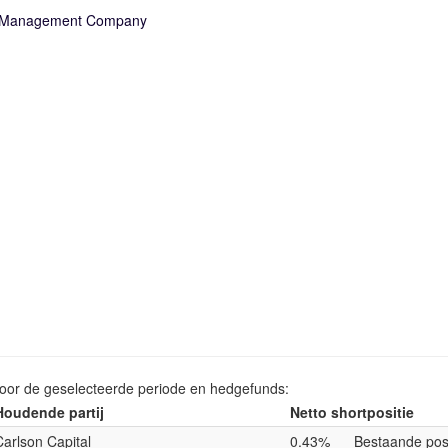
n Management Company
voor de geselecteerde periode en hedgefunds:
Houdende partij
Netto shortpositie
Carlson Capital
0.43%
Bestaande posi