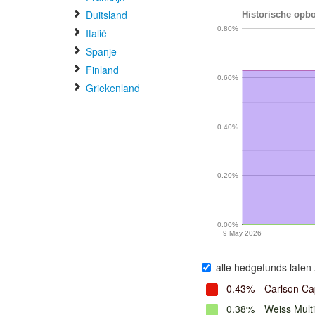
Duitsland
Historische opb
0.80%
Italië
Spanje
Finland
0.60%
Griekenland
0.40%
0.20%
0.00%
9 May 2026
alle hedgefunds laten 
0.43%
Carlson Cap
0.38%
Weiss Multi