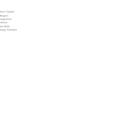
lson Capital
lington
nagement
mpany
ss Multi-
ategy Advisers