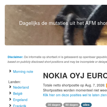
Dagelijks de mutaties uit het AFM short
Disclaimer:
De informatie op shortsell.nl is gebaseerd op openbaar gepubli
based on publicly disclosed short positions and may be incomplete or delaye
Morning note
NOKIA OYJ EURO
Landen:
Totale netto shortpositie op Aug. 7, 2026:
Nederland
Shortposities worden momenteel niet wee
België
Klik hier om deze posities wel te laten zien
Engeland
30 dagen
90 dagen
alles
Frankrijk