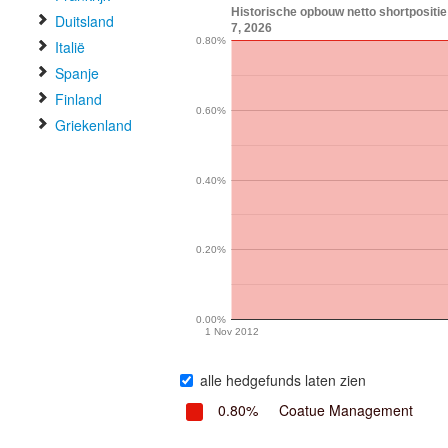
Historische opbouw netto shortposit
Duitsland
7, 2026
0.80%
Italië
Spanje
Finland
0.60%
Griekenland
0.40%
0.20%
0.00%
1 Nov 2012
alle hedgefunds laten zien
0.80%
Coatue Management