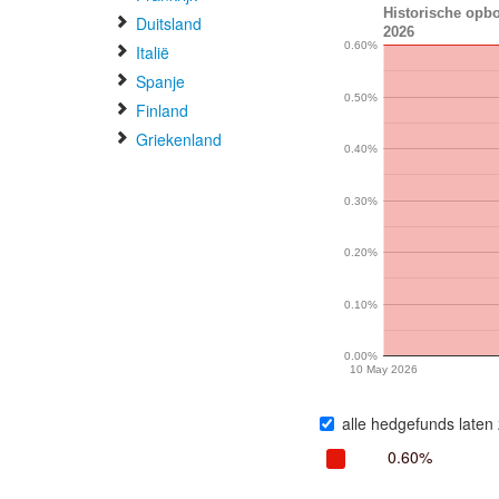
Historische opb
Duitsland
2026
0.60%
Italië
Spanje
0.50%
Finland
Griekenland
0.40%
0.30%
0.20%
0.10%
0.00%
10 May 2026
alle hedgefunds laten 
0.60%