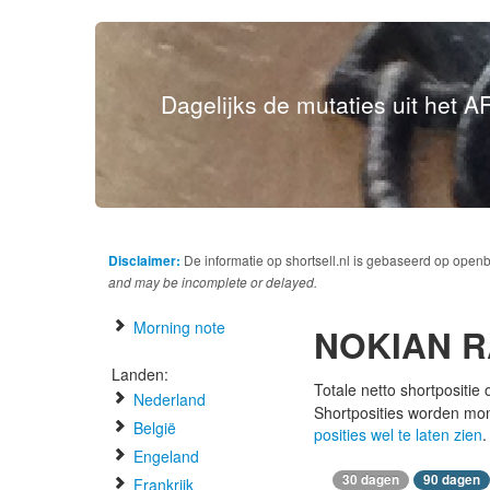
Dagelijks de mutaties uit het AF
Disclaimer:
De informatie op shortsell.nl is gebaseerd op open
and may be incomplete or delayed.
Morning note
NOKIAN R
Landen:
Totale netto shortpositie
Nederland
Shortposities worden mo
België
posities wel te laten zien
.
Engeland
30 dagen
90 dagen
Frankrijk