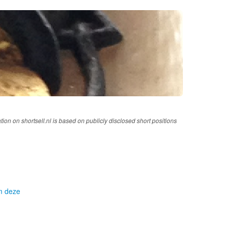
tion on shortsell.nl is based on publicly disclosed short positions
om deze