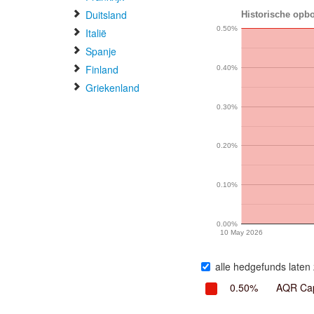
Duitsland
Historische opb
0.50%
Italië
Spanje
Finland
0.40%
Griekenland
0.30%
0.20%
0.10%
0.00%
10 May 2026
alle hedgefunds laten 
0.50%
AQR Cap