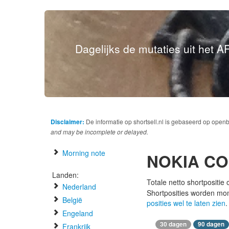
Dagelijks de mutaties uit het AF
Disclaimer:
De informatie op shortsell.nl is gebaseerd op open
and may be incomplete or delayed.
Morning note
NOKIA C
Landen:
Totale netto shortpositie
Nederland
Shortposities worden mo
België
posities wel te laten zien
.
Engeland
30 dagen
90 dagen
Frankrijk