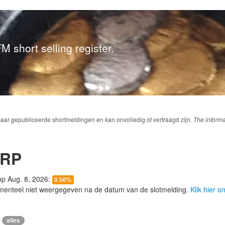
M short selling register.
baar gepubliceerde shortmeldingen en kan onvolledig of vertraagd zijn.
The informa
ORP
 op Aug. 8, 2026:
0.50%
menteel niet weergegeven na de datum van de slotmelding.
Klik hier 
alles