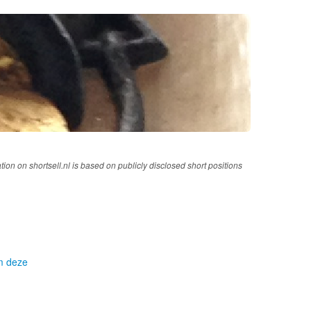
tion on shortsell.nl is based on publicly disclosed short positions
om deze