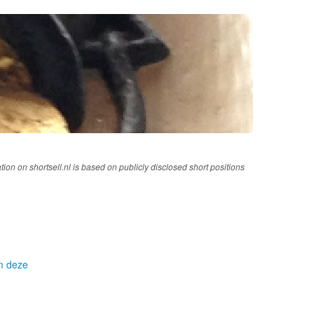
tion on shortsell.nl is based on publicly disclosed short positions
om deze