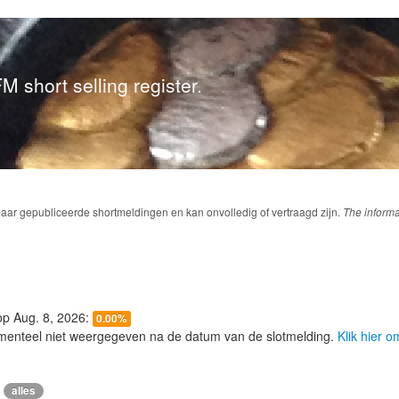
M short selling register.
baar gepubliceerde shortmeldingen en kan onvolledig of vertraagd zijn.
The informa
 op Aug. 8, 2026:
0.00%
menteel niet weergegeven na de datum van de slotmelding.
Klik hier 
alles