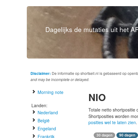
Dagelijks de mutaties uit het AF
Disclaimer:
De informatie op shortsell.nl is gebaseerd op open
and may be incomplete or delayed.
Morning note
NIO
Landen:
Totale netto shortpositie
Nederland
Shortposities worden mo
België
posities wel te laten zien
.
Engeland
30 dagen
90 dagen
Frankrijk