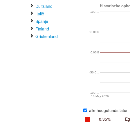
Duitsland
Historische opbo
100.…
Italië
Spanje
Finland
50.00%
Griekenland
0.00%
-50.0…
-100.…
10 May 2026
alle hedgefunds laten 
0.35%
Eg