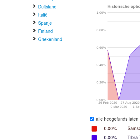
Duitsland
Historische opbo
1.00%
Italië
Spanje
Finland
0.80%
Griekenland
0.60%
0.40%
0.20%
0.00%
26 Feb 2020
27 Aug 2020
9 Mar 2020
1 Se
alle hedgefunds laten 
0.00%
Samso
0.00%
Tibra 