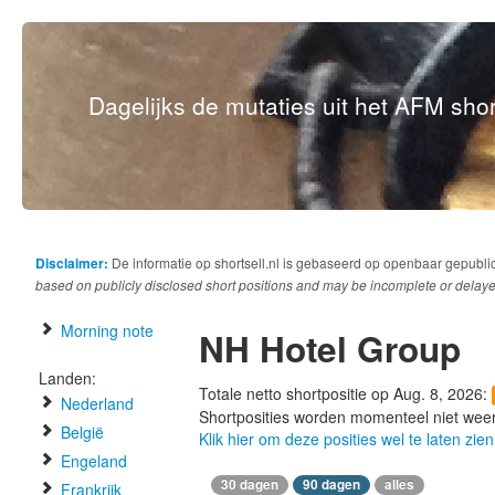
Dagelijks de mutaties uit het AFM short
Disclaimer:
De informatie op shortsell.nl is gebaseerd op openbaar gepubli
based on publicly disclosed short positions and may be incomplete or delaye
Morning note
NH Hotel Group
Landen:
Totale netto shortpositie op Aug. 8, 2026:
Nederland
Shortposities worden momenteel niet wee
België
Klik hier om deze posities wel te laten zien
Engeland
30 dagen
90 dagen
alles
Frankrijk