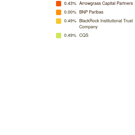
0.43%
Arrowgrass Capital Partners
0.00%
BNP Paribas
0.49%
BlackRock Institutional Trust
Company
0.49%
CQS