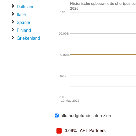
Historische opbouw netto shortpositie
Duitsland
2026
100.…
Italië
Spanje
Finland
50.00%
Griekenland
0.00%
-50.0…
-100.…
10 May 2026
alle hedgefunds laten zien
0.09%
AHL Partners