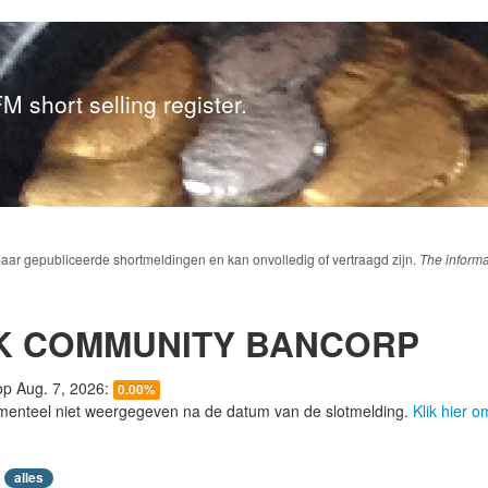
M short selling register.
baar gepubliceerde shortmeldingen en kan onvolledig of vertraagd zijn.
The informa
K COMMUNITY BANCORP
 op Aug. 7, 2026:
0.00%
menteel niet weergegeven na de datum van de slotmelding.
Klik hier 
alles