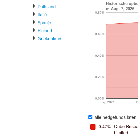
Historische op
Duitsland
m Aug. 7, 2026
0.80%
Italië
Spanje
Finland
0.60%
Griekenland
0.40%
0.20%
0.00%
5 Sep 2024
1
alle hedgefunds laten 
0.47%
Qube Resea
Limited