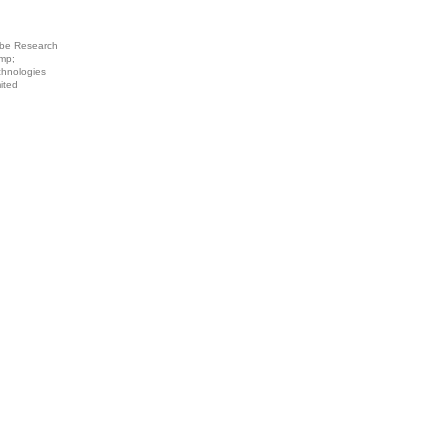
be Research
mp;
chnologies
ited