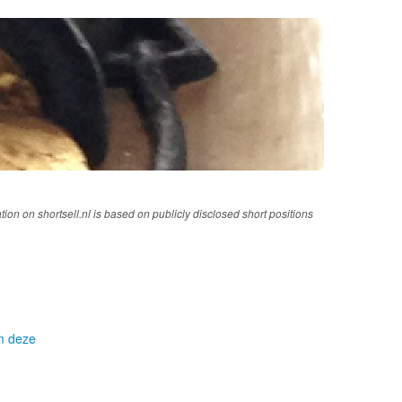
tion on shortsell.nl is based on publicly disclosed short positions
om deze