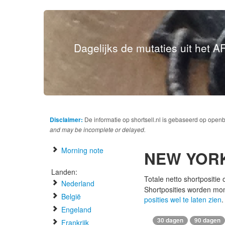
Dagelijks de mutaties uit het AF
Disclaimer:
De informatie op shortsell.nl is gebaseerd op open
and may be incomplete or delayed.
Morning note
NEW YOR
Landen:
Totale netto shortpositie
Nederland
Shortposities worden mo
België
posities wel te laten zien
.
Engeland
30 dagen
90 dagen
Frankrijk