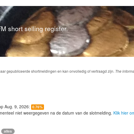
M short selling register.
baar gepubliceerde shortmeldingen en kan onvolledig of vertraagd zijn.
The informa
 op Aug. 9, 2026:
0.76%
menteel niet weergegeven na de datum van de slotmelding.
Klik hier 
alles