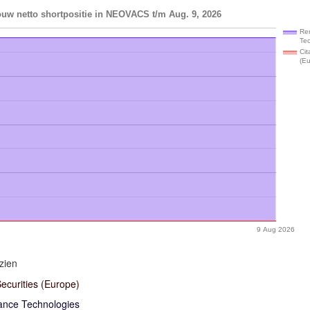
ouw netto shortpositie in NEOVACS t/m Aug. 9, 2026
Re
Te
Cit
(E
9 Aug 2026
zien
Securities (Europe)
ance Technologies