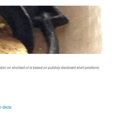
tion on shortsell.nl is based on publicly disclosed short positions
om deze