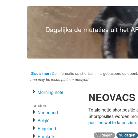
Dagelijks de mutaties uit het AF
Disclaimer:
De informatie op shortsell.nl is gebaseerd op open
and may be incomplete or delayed.
Morning note
NEOVACS
Landen:
Totale netto shortpositie
Nederland
Shortposities worden mo
België
posities wel te laten zien
.
Engeland
30 dagen
90 dagen
Frankrijk