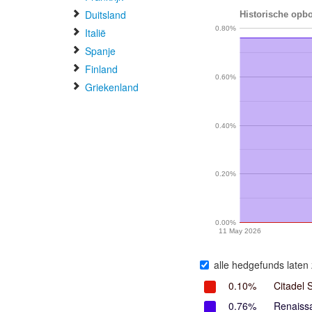
Duitsland
Historische opb
0.80%
Italië
Spanje
Finland
0.60%
Griekenland
0.40%
0.20%
0.00%
11 May 2026
alle hedgefunds laten 
0.10%
Citadel 
0.76%
Renaiss