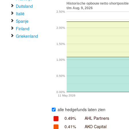
Historische opbouw netto shortposi
Duitsland
t/m Aug. 9, 2026
2.50%
Italië
Spanje
Finland
2.00%
Griekenland
1.50%
1.00%
0.50%
0.00%
11 May 2026
alle hedgefunds laten zien
0.49%
AHL Partners
0.41%
AKO Capital