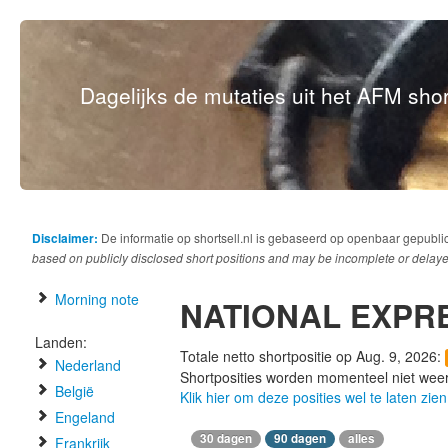
Dagelijks de mutaties uit het AFM short
Disclaimer:
De informatie op shortsell.nl is gebaseerd op openbaar gepubli
based on publicly disclosed short positions and may be incomplete or delaye
Morning note
NATIONAL EXPR
Landen:
Totale netto shortpositie op Aug. 9, 2026:
Nederland
Shortposities worden momenteel niet wee
België
Klik hier om deze posities wel te laten zien
Engeland
30 dagen
90 dagen
alles
Frankrijk