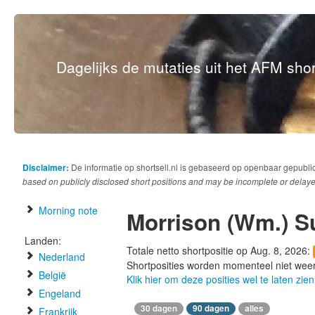
Dagelijks de mutaties uit het AFM short
Disclaimer:
De informatie op shortsell.nl is gebaseerd op openbaar gepubli
based on publicly disclosed short positions and may be incomplete or delaye
Morning note
Morrison (Wm.) S
Landen:
Totale netto shortpositie op Aug. 8, 2026:
Nederland
Shortposities worden momenteel niet wee
België
Klik hier om deze posities wel te laten zien
Engeland
30 dagen
90 dagen
alles
Frankrijk