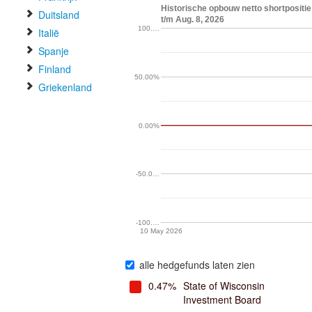
Historische opbouw netto shortpositi
Duitsland
t/m Aug. 8, 2026
100.…
Italië
Spanje
Finland
50.00%
Griekenland
0.00%
-50.0…
-100.…
10 May 2026
alle hedgefunds laten zien
0.47%
State of Wisconsin
Investment Board