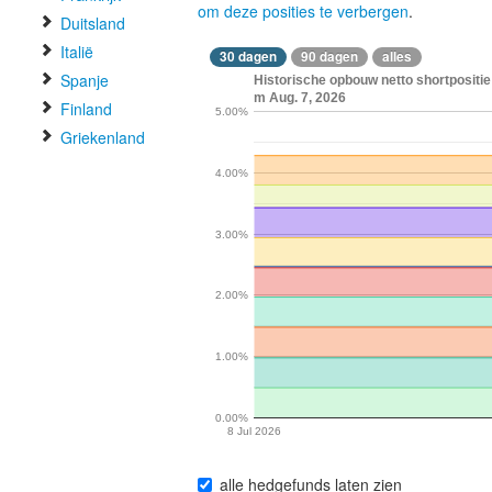
om deze posities te verbergen
.
Duitsland
Italië
30 dagen
90 dagen
alles
Spanje
Historische opbouw netto shortpositie
m Aug. 7, 2026
Finland
5.00%
Griekenland
4.00%
3.00%
2.00%
1.00%
0.00%
8 Jul 2026
alle hedgefunds laten zien