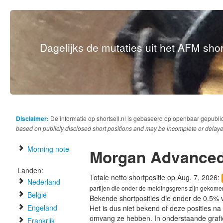
Dagelijks de mutaties uit het AFM short
Disclaimer:
De informatie op shortsell.nl is gebaseerd op openbaar gepubli
based on publicly disclosed short positions and may be incomplete or delaye
Morning note
Morgan Advanced
Landen:
Totale netto shortpositie op Aug. 7, 2026:
Nederland
partijen die onder de meldingsgrens zijn gekome
België
Bekende shortposities die onder de 0.5% 
Engeland
Het is dus niet bekend of deze posities n
omvang ze hebben. In onderstaande graf
Frankrijk