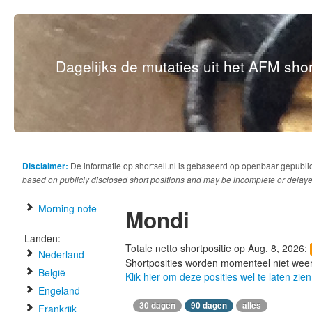
Dagelijks de mutaties uit het AFM short
Disclaimer:
De informatie op shortsell.nl is gebaseerd op openbaar gepubli
based on publicly disclosed short positions and may be incomplete or delaye
Morning note
Mondi
Landen:
Totale netto shortpositie op Aug. 8, 2026:
Nederland
Shortposities worden momenteel niet wee
België
Klik hier om deze posities wel te laten zien
Engeland
30 dagen
90 dagen
alles
Frankrijk