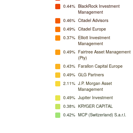
0.44%
BlackRock Investment
Management
0.46%
Citadel Advisors
0.49%
Citadel Europe
0.37%
Elliott Investment
Management
0.49%
Fairtree Asset Management
(Pty)
0.43%
Farallon Capital Europe
0.49%
GLG Partners
2.11%
J.P. Morgan Asset
Management
0.49%
Jupiter Investment
0.38%
KRYGER CAPITAL
0.42%
MCP (Switzerland) S.a.r.l.