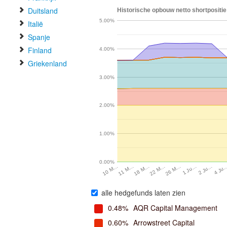
Duitsland
Historische opbouw netto shortpositie
5.00%
Italië
Spanje
Finland
4.00%
Griekenland
3.00%
2.00%
1.00%
0.00%
4 Ju
2 Ju…
1 Ju…
26 M…
22 M…
18 M…
11 M…
10 M…
alle hedgefunds laten zien
0.48%
AQR Capital Management
0.60%
Arrowstreet Capital