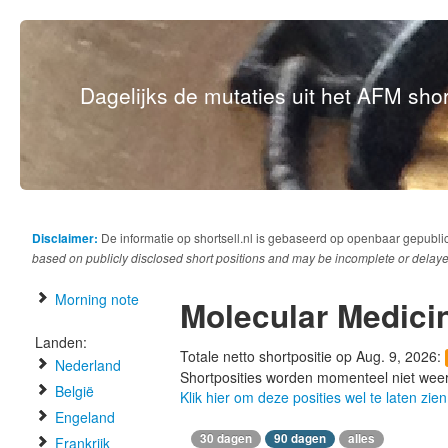
Dagelijks de mutaties uit het AFM short
Disclaimer:
De informatie op shortsell.nl is gebaseerd op openbaar gepubli
based on publicly disclosed short positions and may be incomplete or delaye
Morning note
Molecular Medici
Landen:
Totale netto shortpositie op Aug. 9, 2026:
Nederland
Shortposities worden momenteel niet wee
België
Klik hier om deze posities wel te laten zien
Engeland
30 dagen
90 dagen
alles
Frankrijk