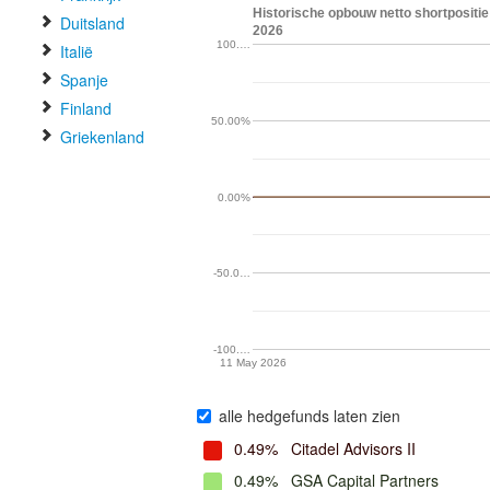
Historische opbouw netto shortpositie
Duitsland
2026
100.…
Italië
Spanje
Finland
50.00%
Griekenland
0.00%
-50.0…
-100.…
11 May 2026
alle hedgefunds laten zien
0.49%
Citadel Advisors II
0.49%
GSA Capital Partners