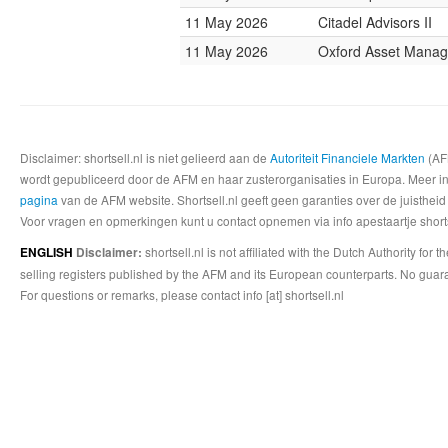
11 May 2026
Citadel Advisors II
11 May 2026
Oxford Asset Mana
Disclaimer: shortsell.nl is niet gelieerd aan de
Autoriteit Financiele Markten
(AFM
wordt gepubliceerd door de AFM en haar zusterorganisaties in Europa. Meer info
pagina
van de AFM website. Shortsell.nl geeft geen garanties over de juistheid
Voor vragen en opmerkingen kunt u contact opnemen via info apestaartje shorts
shortsell.nl is not affiliated with the Dutch Authority fo
ENGLISH
Disclaimer:
selling registers published by the AFM and its European counterparts. No guara
For questions or remarks, please contact info [at] shortsell.nl