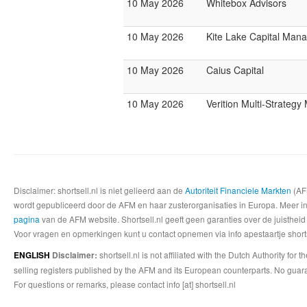
10 May 2026
Whitebox Advisors
10 May 2026
Kite Lake Capital Man
10 May 2026
Caius Capital
10 May 2026
Verition Multi-Strateg
Disclaimer: shortsell.nl is niet gelieerd aan de
Autoriteit Financiele Markten
(AFM
wordt gepubliceerd door de AFM en haar zusterorganisaties in Europa. Meer info
pagina
van de AFM website. Shortsell.nl geeft geen garanties over de juistheid
Voor vragen en opmerkingen kunt u contact opnemen via info apestaartje shorts
shortsell.nl is not affiliated with the Dutch Authority fo
ENGLISH
Disclaimer:
selling registers published by the AFM and its European counterparts. No guara
For questions or remarks, please contact info [at] shortsell.nl