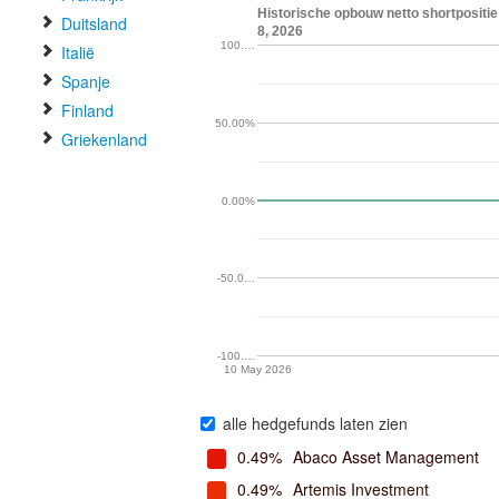
Historische opbouw netto shortpositie
Duitsland
8, 2026
100.…
Italië
Spanje
Finland
50.00%
Griekenland
0.00%
-50.0…
-100.…
10 May 2026
alle hedgefunds laten zien
0.49%
Abaco Asset Management
0.49%
Artemis Investment