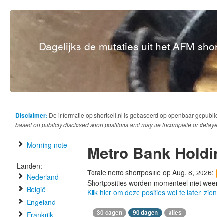
Dagelijks de mutaties uit het AFM short
Disclaimer:
De informatie op shortsell.nl is gebaseerd op openbaar gepubli
based on publicly disclosed short positions and may be incomplete or delaye
Morning note
Metro Bank Holdi
Landen:
Totale netto shortpositie op Aug. 8, 2026:
Nederland
Shortposities worden momenteel niet wee
België
Klik hier om deze posities wel te laten zien
Engeland
30 dagen
90 dagen
alles
Frankrijk