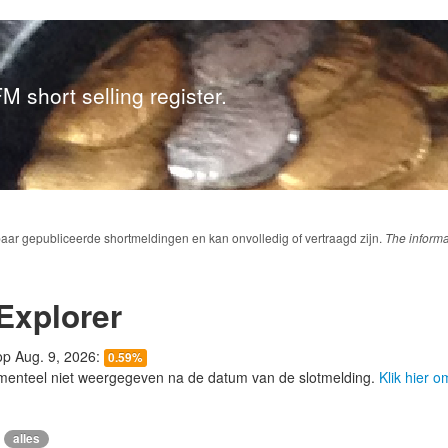
M short selling register.
baar gepubliceerde shortmeldingen en kan onvolledig of vertraagd zijn.
The informa
Explorer
 op Aug. 9, 2026:
0.59%
menteel niet weergegeven na de datum van de slotmelding.
Klik hier 
alles