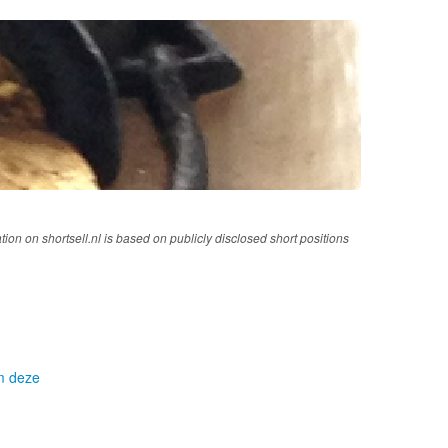
tion on shortsell.nl is based on publicly disclosed short positions
om deze