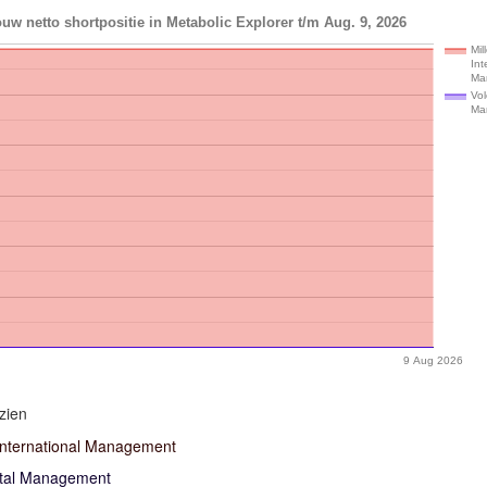
uw netto shortpositie in Metabolic Explorer t/m Aug. 9, 2026
Mil
Int
Ma
Vol
Ma
9 Aug 2026
zien
International Management
ital Management