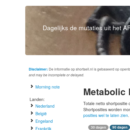
Dagelijks de mutaties uit het AF
Disclaimer:
De informatie op shortsell.nl is gebaseerd op open
and may be incomplete or delayed.
Morning note
Metabolic 
Landen:
Totale netto shortpositie
Nederland
Shortposities worden mo
België
posities wel te laten zien
.
Engeland
30 dagen
90 dagen
Frankrijk