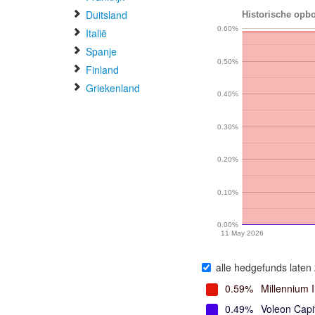
Duitsland
Historische opbo
0.60%
Italië
Spanje
0.50%
Finland
Griekenland
0.40%
0.30%
0.20%
0.10%
0.00%
11 May 2026
alle hedgefunds laten 
0.59%
Millennium 
0.49%
Voleon Cap