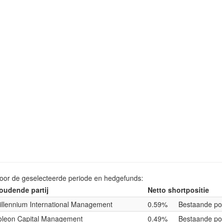
voor de geselecteerde periode en hedgefunds:
oudende partij
Netto shortpositie
illennium International Management
0.59%
Bestaande pos
oleon Capital Management
0.49%
Bestaande pos