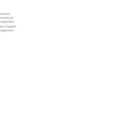
lennium
ernational
nagement
eon Capital
nagement