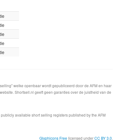
tie
tie
tie
tie
tie
t selling" welke openbaar wordt gepubliceerd door de AFM en haar
bsite. Shortsell.nl geeft geen garanties over de juistheid van de
n publicly available short selling registers published by the AFM
Glyphicons Free
licensed under
CC BY 3.0
.