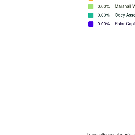
0.00%
Marshall 
0.00%
Odey Ass
0.00%
Polar Capi
Transactiegeschiedenis 