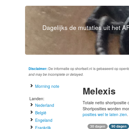
Dagelijks de mutaties uit het AF
Disclaimer:
De informatie op shortsell.nl is gebaseerd op open
and may be incomplete or delayed.
Morning note
Melexis
Landen:
Totale netto shortpositie
Nederland
Shortposities worden mo
België
posities wel te laten zien
.
Engeland
30 dagen
90 dagen
Frankrijk