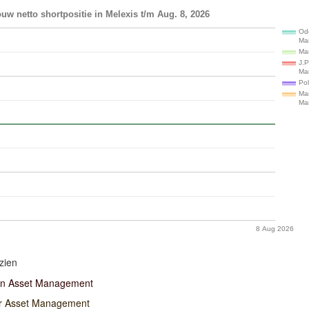
uw netto shortpositie in Melexis t/m Aug. 8, 2026
Od
Ma
Ma
J.P
Ma
Pol
Mar
Ma
8 Aug 2026
zien
an Asset Management
r Asset Management