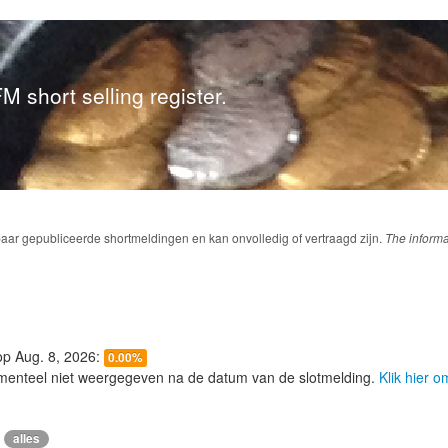
M short selling register.
baar gepubliceerde shortmeldingen en kan onvolledig of vertraagd zijn.
The informa
 op Aug. 8, 2026:
0.00%
menteel niet weergegeven na de datum van de slotmelding.
Klik hier 
alles