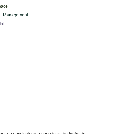
Wace
et Management
tal
voor de geselecteerde periode en hedgefunds: