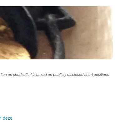
tion on shortsell.nl is based on publicly disclosed short positions
om deze