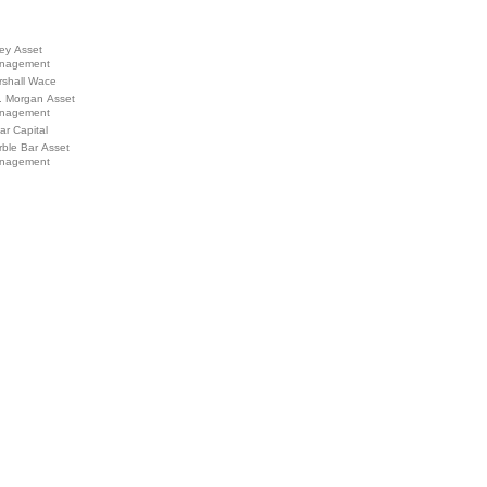
ey Asset
nagement
rshall Wace
. Morgan Asset
nagement
ar Capital
ble Bar Asset
nagement