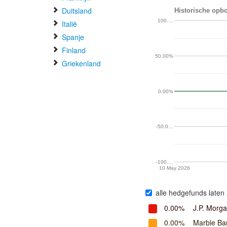
Duitsland
Historische opbo
100.…
Italië
Spanje
Finland
50.00%
Griekenland
0.00%
-50.0…
-100.…
10 May 2026
alle hedgefunds laten 
0.00%
J.P. Morg
0.00%
Marble Ba