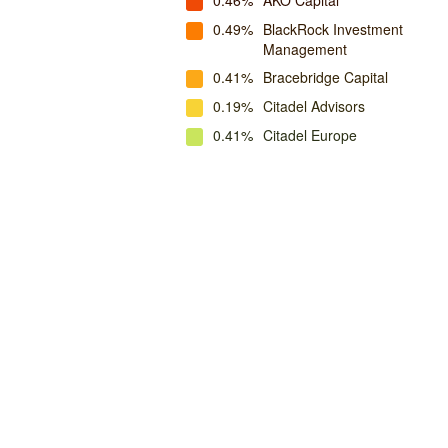
0.46%
AKO Capital
0.49%
BlackRock Investment
Management
0.41%
Bracebridge Capital
0.19%
Citadel Advisors
0.41%
Citadel Europe