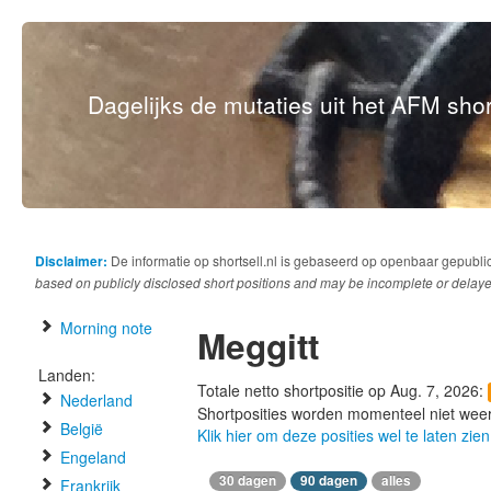
Dagelijks de mutaties uit het AFM short
Disclaimer:
De informatie op shortsell.nl is gebaseerd op openbaar gepubli
based on publicly disclosed short positions and may be incomplete or delaye
Morning note
Meggitt
Landen:
Totale netto shortpositie op Aug. 7, 2026:
Nederland
Shortposities worden momenteel niet wee
België
Klik hier om deze posities wel te laten zien
Engeland
30 dagen
90 dagen
alles
Frankrijk