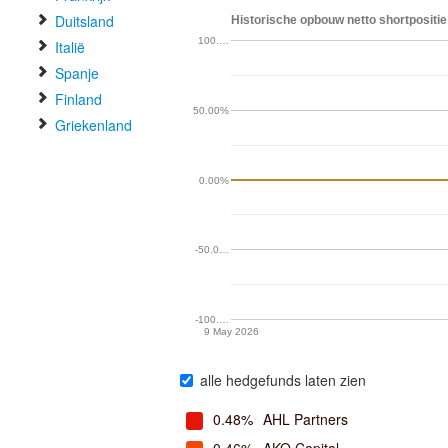
Duitsland
Historische opbouw netto shortpositie 
100.…
Italië
Spanje
Finland
50.00%
Griekenland
0.00%
-50.0…
-100.…
9 May 2026
alle hedgefunds laten zien
0.48%
AHL Partners