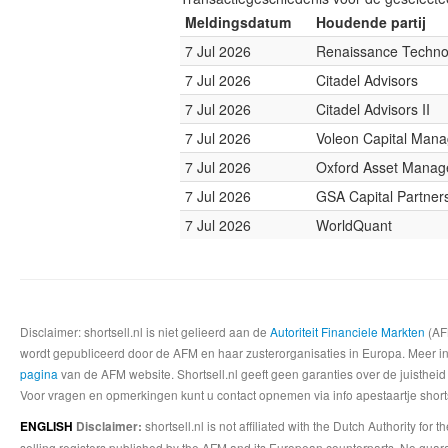
Meldingsdatum
Houdende partij
7 Jul 2026
Renaissance Techno
7 Jul 2026
Citadel Advisors
7 Jul 2026
Citadel Advisors II
7 Jul 2026
Voleon Capital Man
7 Jul 2026
Oxford Asset Mana
7 Jul 2026
GSA Capital Partner
7 Jul 2026
WorldQuant
Disclaimer: shortsell.nl is niet gelieerd aan de
Autoriteit Financiele Markten
(AFM
wordt gepubliceerd door de AFM en haar zusterorganisaties in Europa. Meer info
pagina
van de AFM website. Shortsell.nl geeft geen garanties over de juistheid
Voor vragen en opmerkingen kunt u contact opnemen via info apestaartje shorts
shortsell.nl is not affiliated with the Dutch Authority fo
ENGLISH
Disclaimer:
selling registers published by the AFM and its European counterparts. No guara