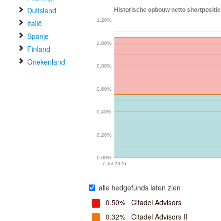
Duitsland
Historische opbouw netto shortpositie
1.20%
Italië
Spanje
1.00%
Finland
Griekenland
0.80%
0.60%
0.40%
0.20%
0.00%
7 Jul 2026
alle hedgefunds laten zien
0.50%
Citadel Advisors
0.32%
Citadel Advisors II