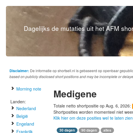
Dagelijks de mutaties uit het AFM short
Disclaimer:
De informatie op shortsell.nl is gebaseerd op openbaar gepubli
based on publicly disclosed short positions and may be incomplete or delaye
Morning note
Medigene
Landen:
Totale netto shortpositie op Aug. 6, 2026:
Nederland
Shortposities worden momenteel niet wee
België
Klik hier om deze posities wel te laten zien
Engeland
30 dagen
90 dagen
alles
Frankrijk