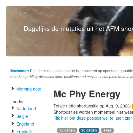
Dagelijks de mutaties uit het AFM short
Disclaimer:
De informatie op shortsell.nl is gebaseerd op openbaar gepubli
based on publicly disclosed short positions and may be incomplete or delaye
Morning note
Mc Phy Energy
Landen:
Totale netto shortpositie op Aug. 9, 2026:
Nederland
Shortposities worden momenteel niet wee
België
Klik hier om deze posities wel te laten zien
Engeland
30 dagen
90 dagen
alles
Frankrijk