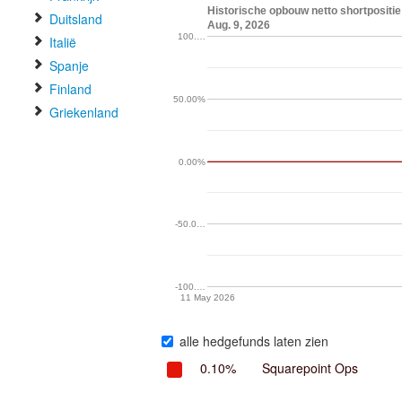
Historische opbouw netto shortpositie
Duitsland
Aug. 9, 2026
100.…
Italië
Spanje
Finland
50.00%
Griekenland
0.00%
-50.0…
-100.…
11 May 2026
alle hedgefunds laten zien
0.10%
Squarepoint Ops