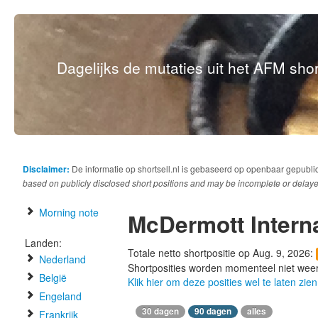
Dagelijks de mutaties uit het AFM short
Disclaimer:
De informatie op shortsell.nl is gebaseerd op openbaar gepubli
based on publicly disclosed short positions and may be incomplete or delaye
Morning note
McDermott Interna
Landen:
Totale netto shortpositie op Aug. 9, 2026:
Nederland
Shortposities worden momenteel niet wee
België
Klik hier om deze posities wel te laten zien
Engeland
30 dagen
90 dagen
alles
Frankrijk