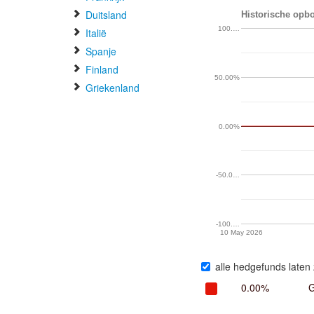
Duitsland
Historische opbo
100.…
Italië
Spanje
Finland
50.00%
Griekenland
0.00%
-50.0…
-100.…
10 May 2026
alle hedgefunds laten 
0.00%
G