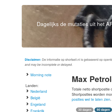
Dagelijks de mutaties uit het AF
Disclaimer:
De informatie op shortsell.nl is gebaseerd op open
and may be incomplete or delayed.
Morning note
Max Petro
Landen:
Totale netto shortpositie
Nederland
Shortposities worden mo
België
posities wel te laten zien
.
Engeland
30 dagen
90 dagen
Frankrijk