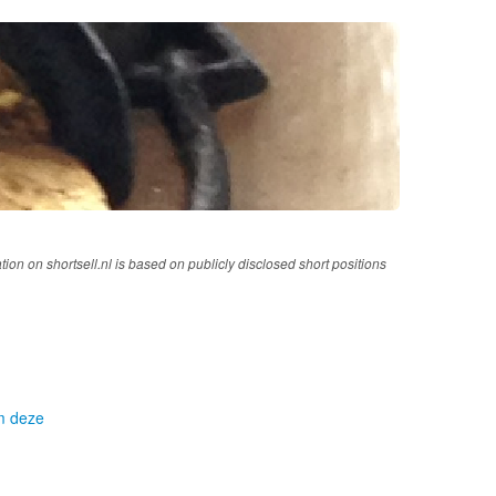
tion on shortsell.nl is based on publicly disclosed short positions
om deze