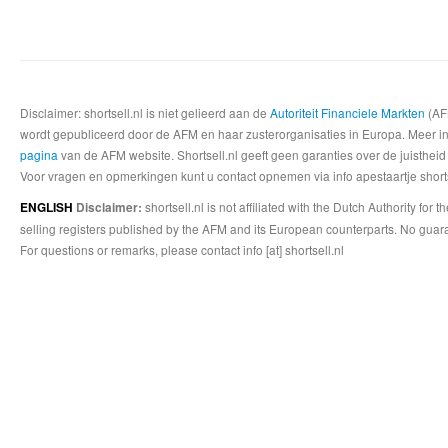
Disclaimer: shortsell.nl is niet gelieerd aan de
Autoriteit Financiele Markten
(AFM
wordt gepubliceerd door de AFM en haar zusterorganisaties in Europa. Meer info
pagina
van de AFM website. Shortsell.nl geeft geen garanties over de juistheid
Voor vragen en opmerkingen kunt u contact opnemen via info apestaartje shorts
shortsell.nl is not affiliated with the Dutch Authority fo
ENGLISH
Disclaimer:
selling registers published by the AFM and its European counterparts. No guara
For questions or remarks, please contact info [at] shortsell.nl