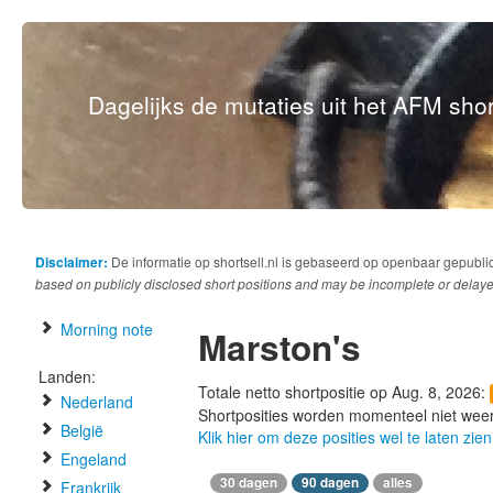
Dagelijks de mutaties uit het AFM short
Disclaimer:
De informatie op shortsell.nl is gebaseerd op openbaar gepubli
based on publicly disclosed short positions and may be incomplete or delaye
Morning note
Marston's
Landen:
Totale netto shortpositie op Aug. 8, 2026:
Nederland
Shortposities worden momenteel niet wee
België
Klik hier om deze posities wel te laten zien
Engeland
30 dagen
90 dagen
alles
Frankrijk