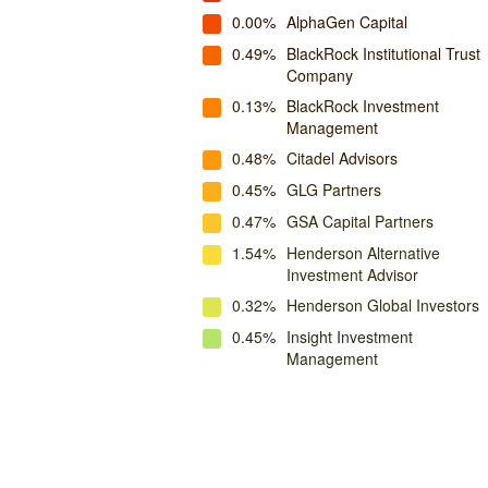
0.00%
AlphaGen Capital
0.49%
BlackRock Institutional Trust
Company
0.13%
BlackRock Investment
Management
0.48%
Citadel Advisors
0.45%
GLG Partners
0.47%
GSA Capital Partners
1.54%
Henderson Alternative
Investment Advisor
0.32%
Henderson Global Investors
0.45%
Insight Investment
Management