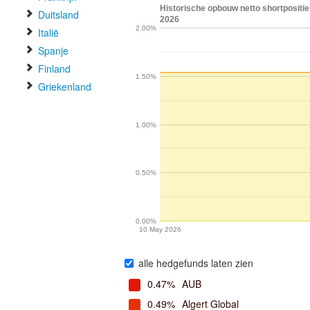
Historische opbouw netto shortpositie
Duitsland
2026
2.00%
Italië
Spanje
Finland
1.50%
Griekenland
1.00%
0.50%
0.00%
10 May 2026
alle hedgefunds laten zien
0.47%
AUB
0.49%
Algert Global