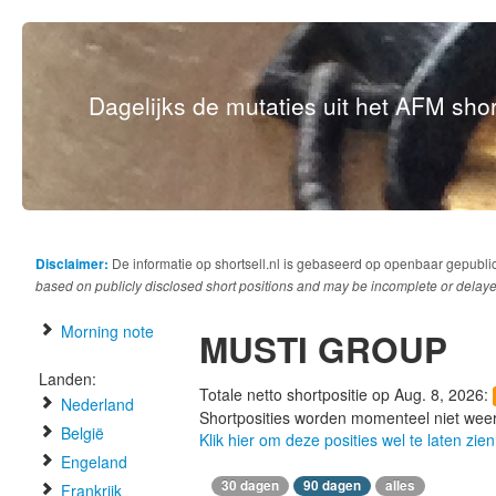
Dagelijks de mutaties uit het AFM short
Disclaimer:
De informatie op shortsell.nl is gebaseerd op openbaar gepubli
based on publicly disclosed short positions and may be incomplete or delaye
Morning note
MUSTI GROUP
Landen:
Totale netto shortpositie op Aug. 8, 2026:
Nederland
Shortposities worden momenteel niet wee
België
Klik hier om deze posities wel te laten zien
Engeland
30 dagen
90 dagen
alles
Frankrijk