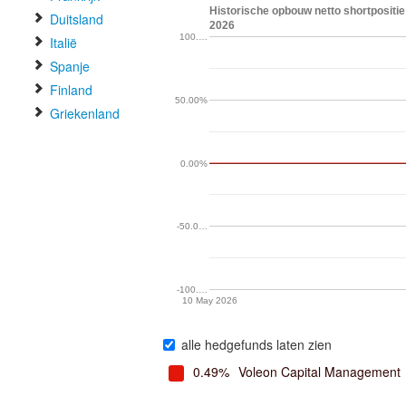
Historische opbouw netto shortpositi
Duitsland
2026
100.…
Italië
Spanje
Finland
50.00%
Griekenland
0.00%
-50.0…
-100.…
10 May 2026
alle hedgefunds laten zien
0.49%
Voleon Capital Management