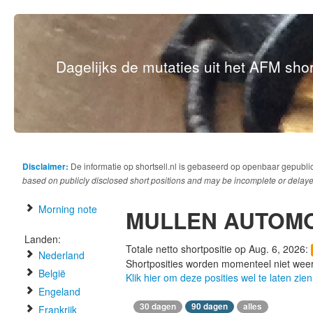
Dagelijks de mutaties uit het AFM short
Disclaimer:
De informatie op shortsell.nl is gebaseerd op openbaar gepubli
based on publicly disclosed short positions and may be incomplete or delaye
Morning note
MULLEN AUTOMO
Landen:
Totale netto shortpositie op Aug. 6, 2026:
Nederland
Shortposities worden momenteel niet wee
België
Klik hier om deze posities wel te laten zien
Engeland
30 dagen
90 dagen
alles
Frankrijk