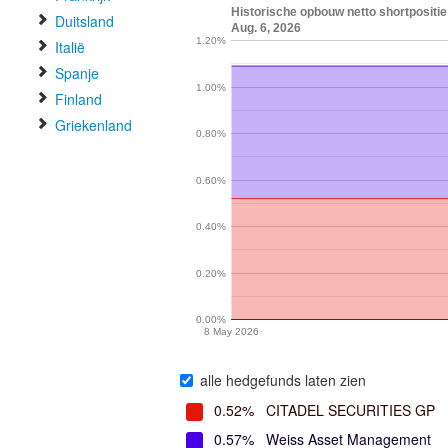
Historische opbouw netto shortposi
Duitsland
Aug. 6, 2026
1.20%
Italië
Spanje
1.00%
Finland
Griekenland
0.80%
0.60%
0.40%
0.20%
0.00%
8 May 2026
alle hedgefunds laten zien
0.52%
CITADEL SECURITIES GP
0.57%
Weiss Asset Management