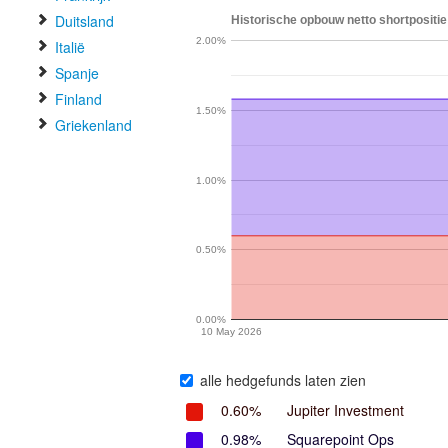
Duitsland
Historische opbouw netto shortpositie
2.00%
Italië
Spanje
Finland
1.50%
Griekenland
1.00%
0.50%
0.00%
10 May 2026
alle hedgefunds laten zien
0.60%
Jupiter Investment
0.98%
Squarepoint Ops