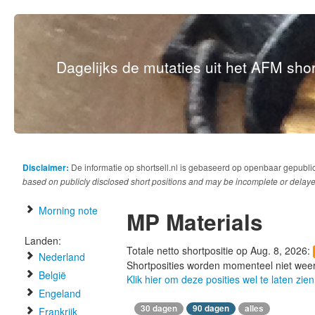
Dagelijks de mutaties uit het AFM short
Disclaimer:
De informatie op shortsell.nl is gebaseerd op openbaar gepubli
based on publicly disclosed short positions and may be incomplete or delaye
Morning note
MP Materials
Landen:
Totale netto shortpositie op Aug. 8, 2026:
Nederland
Shortposities worden momenteel niet wee
België
Klik hier om deze posities wel te laten zien
Engeland
30 dagen
90 dagen
alles
Frankrijk