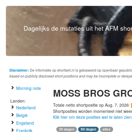
Dagelijks de mutaties uit het AFM short
Disclaimer:
De informatie op shortsell.nl is gebaseerd op openbaar gepubli
based on publicly disclosed short positions and may be incomplete or delaye
Morning note
MOSS BROS GR
Landen:
Totale netto shortpositie op Aug. 7, 2026:
Nederland
Shortposities worden momenteel niet wee
België
Klik hier om deze posities wel te laten zien
Engeland
30 dagen
90 dagen
alles
Frankrijk