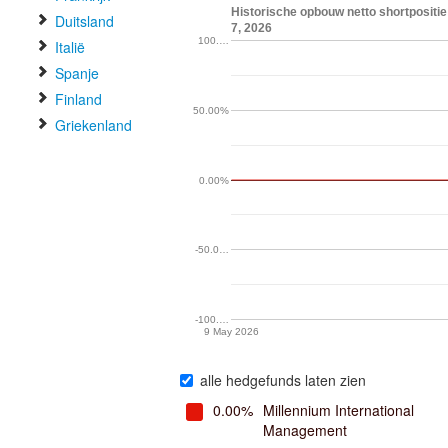
Historische opbouw netto shortposit
Duitsland
7, 2026
100.…
Italië
Spanje
Finland
50.00%
Griekenland
0.00%
-50.0…
-100.…
9 May 2026
alle hedgefunds laten zien
0.00%
Millennium International
Management