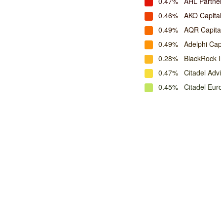
0.47%
AHL Partne
0.46%
AKO Capita
0.49%
AQR Capit
0.49%
Adelphi Cap
0.28%
BlackRock 
0.47%
Citadel Adv
0.45%
Citadel Eur