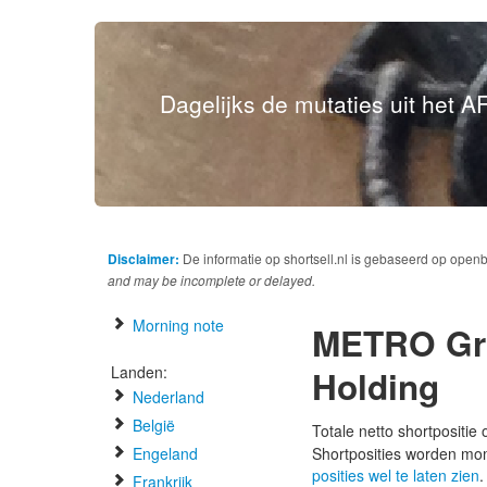
Dagelijks de mutaties uit het AF
Disclaimer:
De informatie op shortsell.nl is gebaseerd op open
and may be incomplete or delayed.
Morning note
METRO Gro
Landen:
Holding
Nederland
België
Totale netto shortpositie
Engeland
Shortposities worden mo
posities wel te laten zien
.
Frankrijk