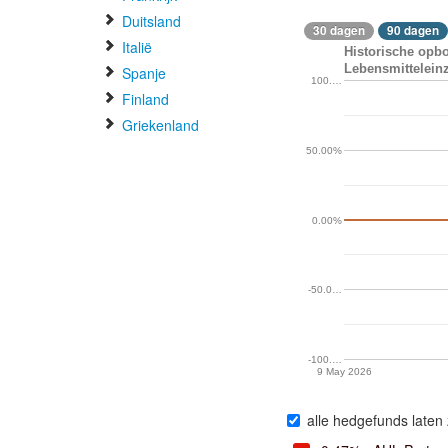
Duitsland
30 dagen
90 dagen
Italië
Historische opb
Lebensmitteleinz
Spanje
100.…
Finland
Griekenland
50.00%
0.00%
-50.0…
-100.…
9 May 2026
alle hedgefunds laten 