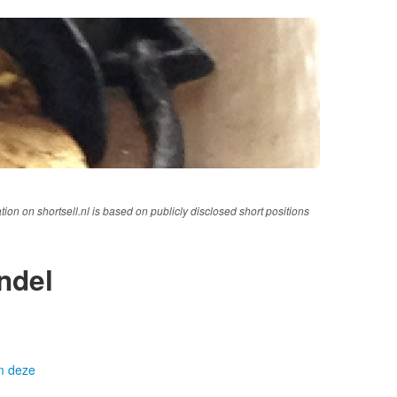
tion on shortsell.nl is based on publicly disclosed short positions
ndel
om deze