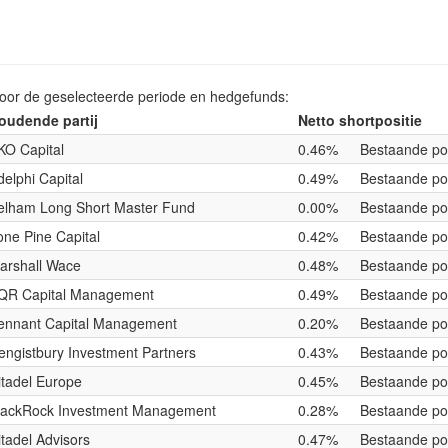
voor de geselecteerde periode en hedgefunds:
oudende partij
Netto shortpositie
KO Capital
0.46%
Bestaande pos
delphi Capital
0.49%
Bestaande pos
elham Long Short Master Fund
0.00%
Bestaande pos
one Pine Capital
0.42%
Bestaande pos
arshall Wace
0.48%
Bestaande pos
QR Capital Management
0.49%
Bestaande pos
ennant Capital Management
0.20%
Bestaande pos
engistbury Investment Partners
0.43%
Bestaande pos
itadel Europe
0.45%
Bestaande pos
lackRock Investment Management
0.28%
Bestaande pos
itadel Advisors
0.47%
Bestaande pos