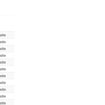
itie
itie
itie
itie
itie
itie
itie
itie
itie
itie
itie