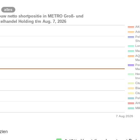
alles
ouw netto shortpositie in METRO Groß- und
elhandel Holding t/m Aug. 7, 2026
AK
Ade
Pe
Sh
Lon
Ma
AQ
Ma
Pe
Ma
He
In
Cit
Bl
Cit
Pe
AH
Mil
7 Aug 2026
zien