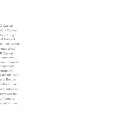
O Capital
lphi Capital
lham Long
ort Master F…
e Pine Capital
rshall Wace
R Capital
nagement
nnant Capital
nagement
ngistbury
vestment Part…
adel Europe
ackRock Inve…
adel Advisors
lham Capital
L Partners
lennium Inter…