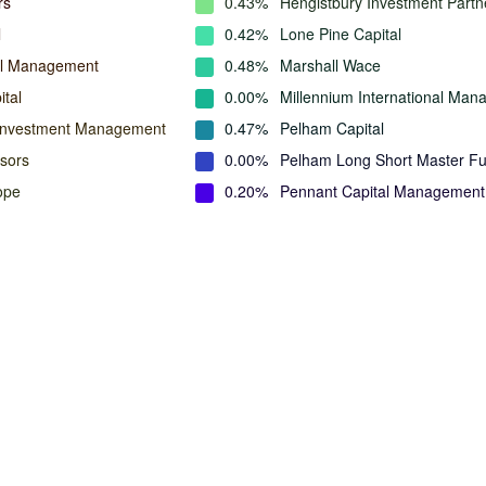
rs
0.43%
Hengistbury Investment Partn
l
0.42%
Lone Pine Capital
al Management
0.48%
Marshall Wace
ital
0.00%
Millennium International Ma
Investment Management
0.47%
Pelham Capital
isors
0.00%
Pelham Long Short Master F
ope
0.20%
Pennant Capital Management