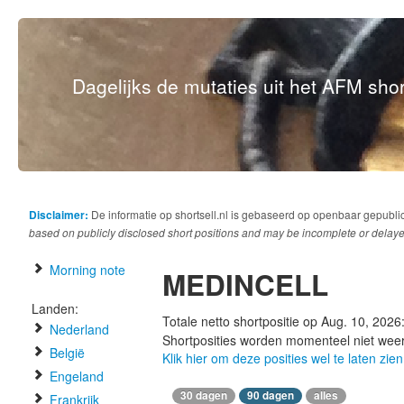
Dagelijks de mutaties uit het AFM short
Disclaimer:
De informatie op shortsell.nl is gebaseerd op openbaar gepubli
based on publicly disclosed short positions and may be incomplete or delaye
Morning note
MEDINCELL
Landen:
Totale netto shortpositie op Aug. 10, 2026
Nederland
Shortposities worden momenteel niet wee
België
Klik hier om deze posities wel te laten zien
Engeland
30 dagen
90 dagen
alles
Frankrijk