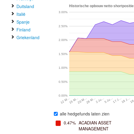
Duitsland
Historische opbouw netto shortpositi
3.00%
Italië
Spanje
2.50%
Finland
Griekenland
2.00%
1.50%
1.00%
0.50%
0.00%
17 J…
5 Ju…
2 Ju…
28 M…
20 M…
15 M…
19
12 M…
18 J…
alle hedgefunds laten zien
0.47%
ACADIAN ASSET
MANAGEMENT