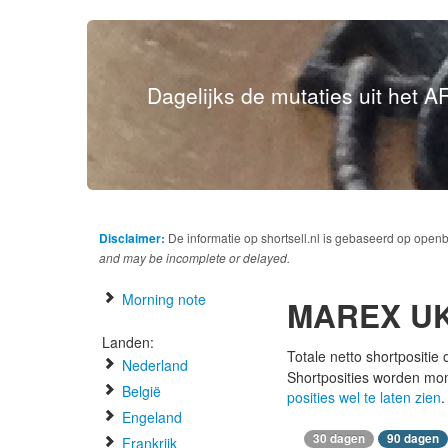
Dagelijks de mutaties uit het AF
Disclaimer:
De informatie op shortsell.nl is gebaseerd op open
and may be incomplete or delayed.
Morning note
MAREX UK
Landen:
Totale netto shortpositie
Nederland
Shortposities worden mo
België
posities wel te laten zien
.
Engeland
30 dagen
90 dagen
Frankrijk