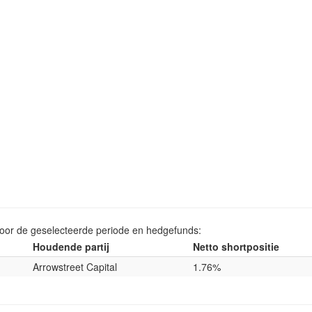
voor de geselecteerde periode en hedgefunds:
Houdende partij
Netto shortpositie
Arrowstreet Capital
1.76%