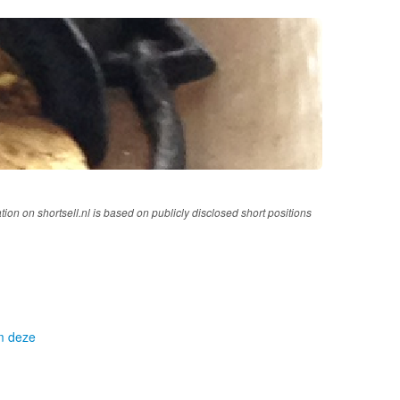
tion on shortsell.nl is based on publicly disclosed short positions
om deze