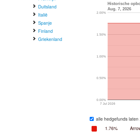
Historische opb
Duitsland
Aug. 7, 2026
2.00%
Italië
Spanje
Finland
1.50%
Griekenland
1.00%
0.50%
0.00%
7 Jul 2026
alle hedgefunds laten 
1.76%
Arrow