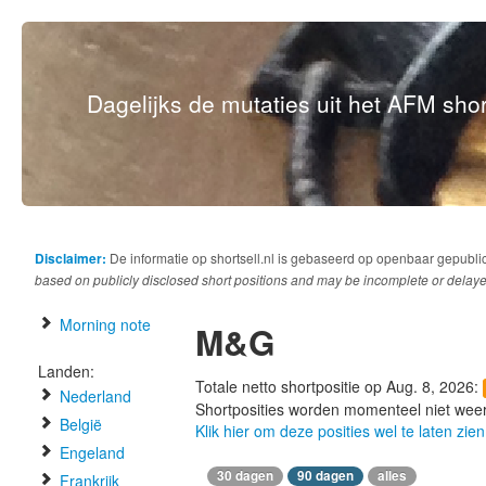
Dagelijks de mutaties uit het AFM short
Disclaimer:
De informatie op shortsell.nl is gebaseerd op openbaar gepubli
based on publicly disclosed short positions and may be incomplete or delaye
Morning note
M&G
Landen:
Totale netto shortpositie op Aug. 8, 2026:
Nederland
Shortposities worden momenteel niet wee
België
Klik hier om deze posities wel te laten zien
Engeland
30 dagen
90 dagen
alles
Frankrijk