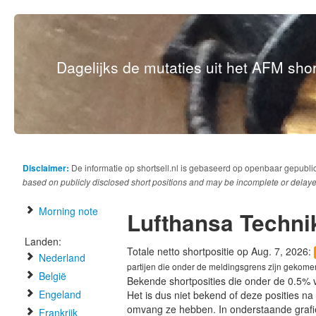
Dagelijks de mutaties uit het AFM short
Disclaimer:
De informatie op shortsell.nl is gebaseerd op openbaar gepubli
based on publicly disclosed short positions and may be incomplete or delaye
Morning note
Lufthansa Techni
Landen:
Totale netto shortpositie op Aug. 7, 2026:
Nederland
partijen die onder de meldingsgrens zijn gekome
België
Bekende shortposities die onder de 0.5% 
Engeland
Het is dus niet bekend of deze posities n
omvang ze hebben. In onderstaande graf
Frankrijk