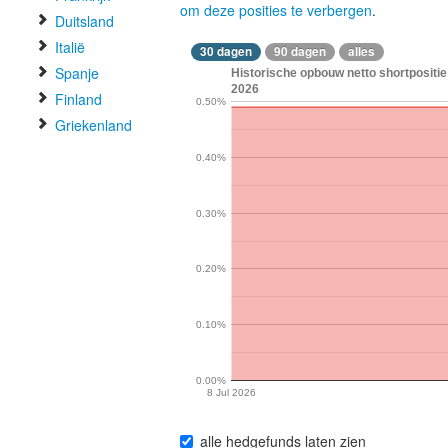
om deze posities te verbergen
.
Duitsland
Italië
30 dagen
90 dagen
alles
Spanje
Historische opbouw netto shortpositie
2026
Finland
0.50%
Griekenland
0.40%
0.30%
0.20%
0.10%
0.00%
8 Jul 2026
alle hedgefunds laten zien