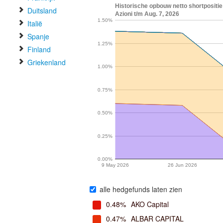
Historische opbouw netto shortpositie
Duitsland
Azioni t/m Aug. 7, 2026
1.50%
Italië
Spanje
1.25%
Finland
Griekenland
1.00%
0.75%
0.50%
0.25%
0.00%
9 May 2026
26 Jun 2026
alle hedgefunds laten zien
0.48%
AKO Capital
0.47%
ALBAR CAPITAL