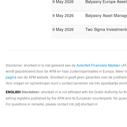
9 May 2026
Balyasny Europe Asse
9 May 2026
Balyasny Asset Mana
9 May 2026
Two Sigma Investment
Disclaimer: shortsell.nl is niet gelieerd aan de
Autoriteit Financiele Markten
(AFM
wordt gepubliceerd door de AFM en haar zusterorganisaties in Europa. Meer info
pagina
van de AFM website. Shortsell.nl geeft geen garanties over de juistheid
Voor vragen en opmerkingen kunt u contact opnemen via info apestaartje shorts
shortsell.nl is not affiliated with the Dutch Authority fo
ENGLISH
Disclaimer:
selling registers published by the AFM and its European counterparts. No guara
For questions or remarks, please contact info [at] shortsell.nl