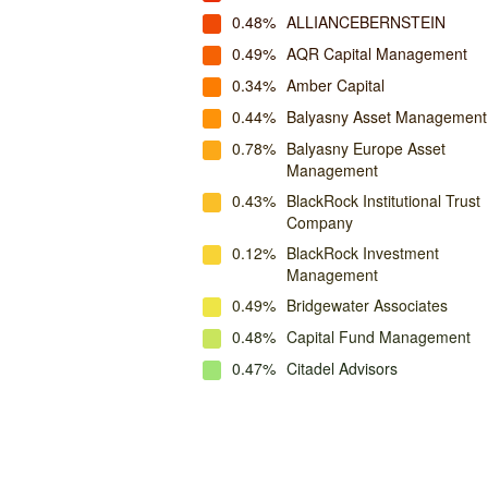
0.48%
ALLIANCEBERNSTEIN
0.49%
AQR Capital Management
0.34%
Amber Capital
0.44%
Balyasny Asset Management
0.78%
Balyasny Europe Asset
Management
0.43%
BlackRock Institutional Trust
Company
0.12%
BlackRock Investment
Management
0.49%
Bridgewater Associates
0.48%
Capital Fund Management
0.47%
Citadel Advisors