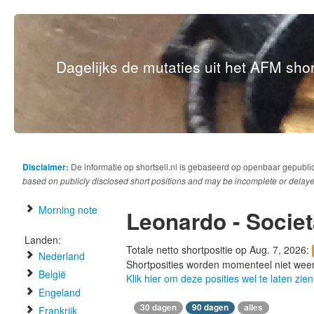
Dagelijks de mutaties uit het AFM short
Disclaimer:
De informatie op shortsell.nl is gebaseerd op openbaar gepubli
based on publicly disclosed short positions and may be incomplete or delaye
Morning note
Leonardo - Societ
Landen:
Totale netto shortpositie op Aug. 7, 2026:
Nederland
Shortposities worden momenteel niet wee
België
Klik hier om deze posities wel te laten zien
Engeland
30 dagen
90 dagen
alles
Frankrijk